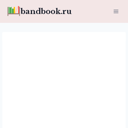
Перейти
bandbook.ru
к
содержимому