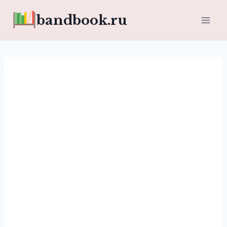
Перейти
bandbook.ru
к
содержимому