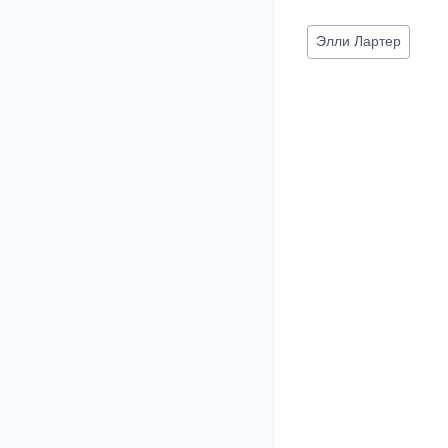
Метки
Элли Лартер
записи: