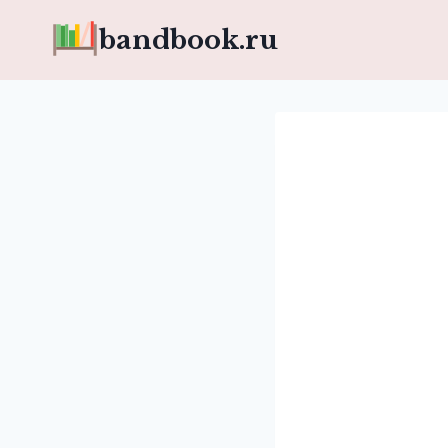
Перейти
bandbook.ru
к
содержимому