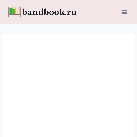
Перейти
bandbook.ru
к
содержимому