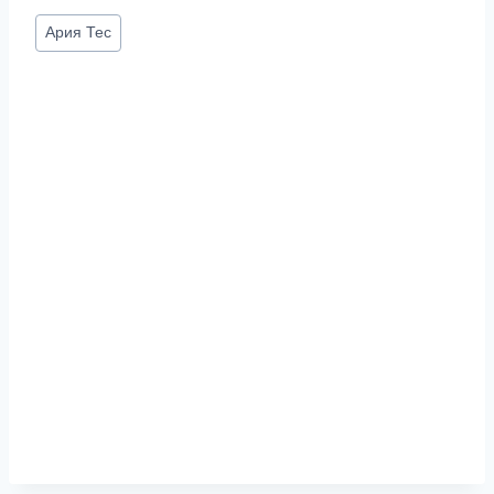
Метки
Ария Тес
записи: