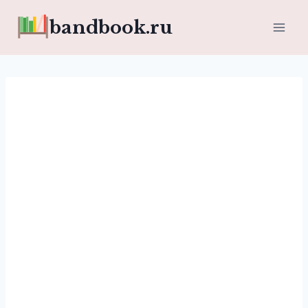
Перейти
bandbook.ru
к
содержимому