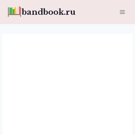
Перейти
bandbook.ru
к
содержимому