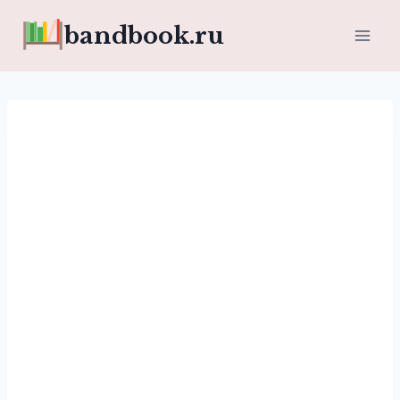
Перейти
bandbook.ru
к
содержимому