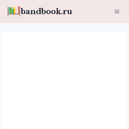
Перейти
bandbook.ru
к
содержимому