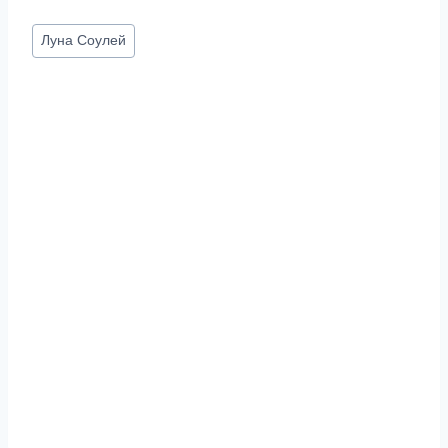
Метки
Луна Соулей
записи: