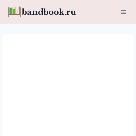
Перейти
bandbook.ru
к
содержимому