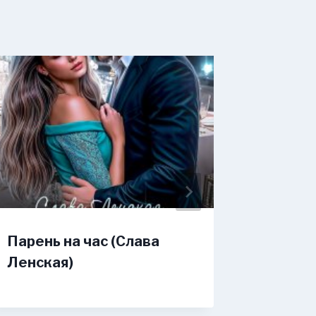
Парень на час (Слава
Хулига
Ленская)
(Иолан