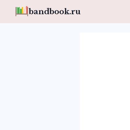
Перейти
bandbook.ru
к
содержимому