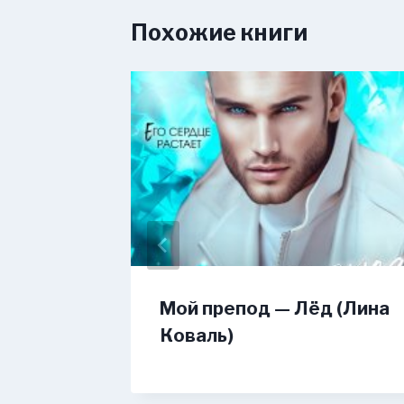
Похожие книги
ы или
Мой препод — Лёд (Лина
звезда
Коваль)