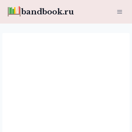
Перейти
bandbook.ru
к
содержимому