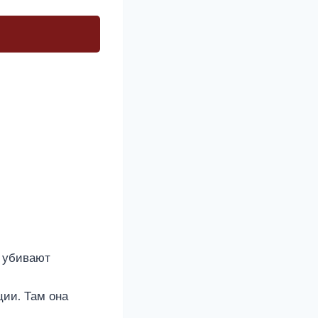
ю убивают
ции. Там она