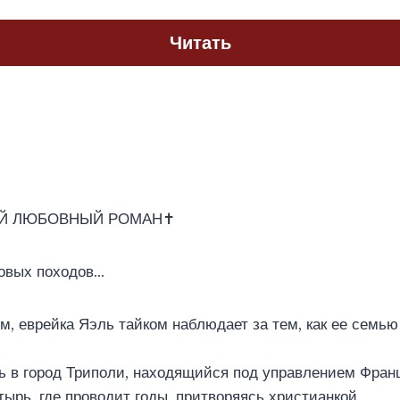
Читать
ИЙ ЛЮБОВНЫЙ РОМАН✝️
товых походов…
м, еврейка Яэль тайком наблюдает за тем, как ее семь
ь в город Триполи, находящийся под управлением Фран
тырь, где проводит годы, притворяясь христианкой.