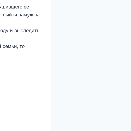
рушившего ее
ы выйти замуж за
боду и выследить
 семьи, то