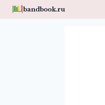
Перейти
bandbook.ru
к
содержимому