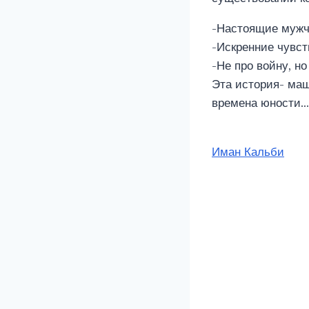
-Настоящие муж
-Искренние чувст
-Не про войну, н
Эта история- маш
времена юности…
Метки
Иман Кальби
записи: