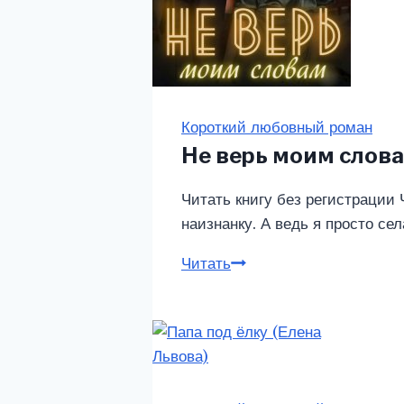
Короткий любовный роман
Не верь моим слова
Читать книгу без регистрации
наизнанку. А ведь я просто сел
Читать
Не
верь
моим
словам
(Катерина
Колесница)