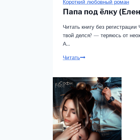
Короткий любовный роман
Папа под ёлку (Еле
Читать книгу без регистрации
твой делся? — теряюсь от не
А…
Читать
Папа
под
ёлку
(Елена
Львова)