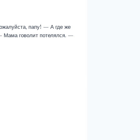
ожалуйста, папу! — А где же
— Мама говолит потелялся. —