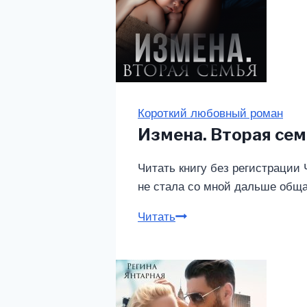
Короткий любовный роман
Измена. Вторая сем
Читать книгу без регистрации 
не стала со мной дальше обща
Читать
Измена.
Вторая
семья
(Софи
Росс)