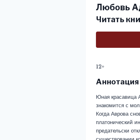
Любовь А
Читать кни
12+
Аннотация
Юная красавица 
знакомится с мол
Когда Аврова сно
платонический ин
предательски отк
существовании к