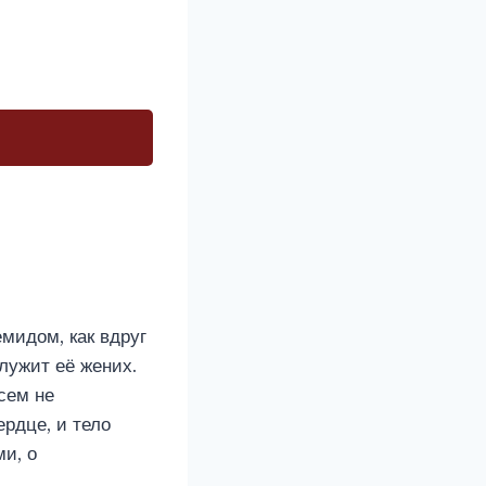
мидом, как вдруг
лужит её жених.
сем не
рдце, и тело
и, о