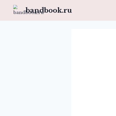
Перейти
bandbook.ru
к
содержимому