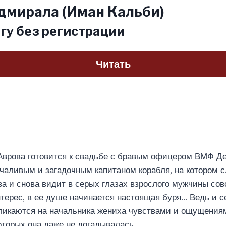
дмирала (Иман Кальби)
гу без регистрации
Читать
Аврова готовится к свадьбе с бравым офицером ВМФ Де
чаливым и загадочным капитаном корабля, на котором с
ва и снова видит в серых глазах взрослого мужчины сов
терес, в ее душе начинается настоящая буря… Ведь и се
ликаются на начальника жениха чувствами и ощущениям
оторых она даже не догадывалась…