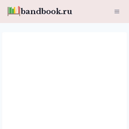
Перейти
bandbook.ru
к
содержимому