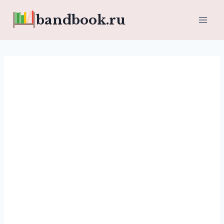
Перейти
bandbook.ru
к
содержимому