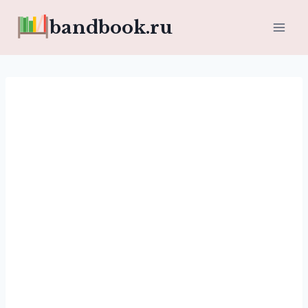
Перейти
bandbook.ru
к
содержимому