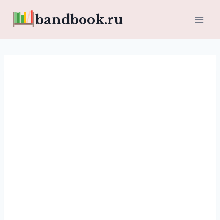
Перейти
bandbook.ru
к
содержимому