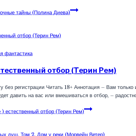
очные тайны (Полина Диева)
я фантастика
естественный отбор (Терин Рем)
гу без регистрации Читать 18+ Аннотация – Вам только и
удет давить на вас или вмешиваться в отбор, – радостн
 ) естественный отбор (Терин Рем)