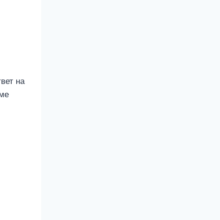
вет на
оме