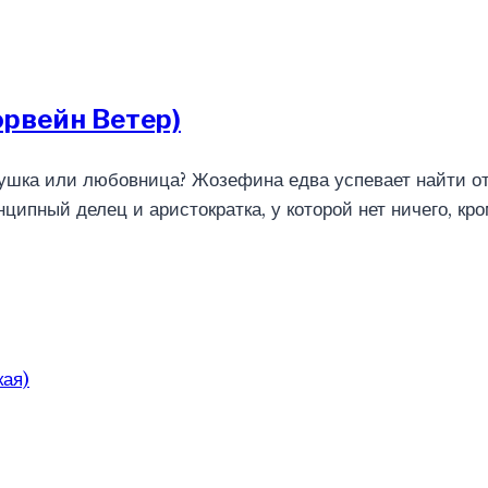
орвейн Ветер)
рушка или любовница? Жозефина едва успевает найти от
ципный делец и аристократка, у которой нет ничего, кр