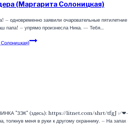
дера (Маргарита Солоницкая)
па! – одновременно заявили очаровательные пятилетние
аш папа! – упрямо произнесла Ника. — Тебя…
 Солоницкая)
ИНКА "ЗЭК" (здесь): https://litnet.com/shrt/tfgJ ✅❤
 толкнув меня в руки к другому охраннику. – На запах 