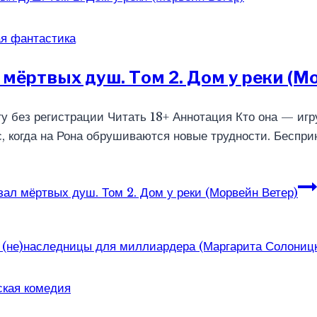
я фантастика
 мёртвых душ. Том 2. Дом у реки (М
гу без регистрации Читать 18+ Аннотация Кто она — иг
с, когда на Рона обрушиваются новые трудности. Бесприн
ал мёртвых душ. Том 2. Дом у реки (Морвейн Ветер)
ская комедия