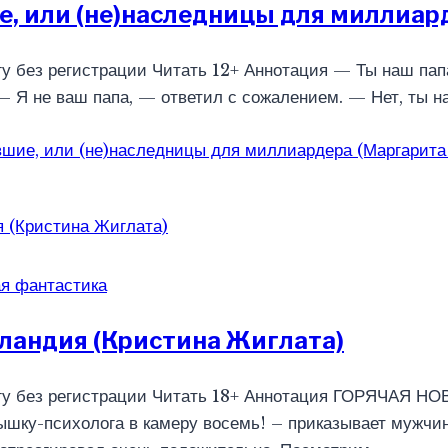
, или (не)наследницы для миллиар
гу без регистрации Читать 12+ Аннотация — Ты наш па
 Я не ваш папа, — ответил с сожалением. — Нет, ты н
шие, или (не)наследницы для миллиардера (Маргарита
я фантастика
ландия (Кристина Жиглата)
гу без регистрации Читать 18+ Аннотация ГОРЯЧАЯ НОВ
шку-психолога в камеру восемь! – приказывает мужчина,