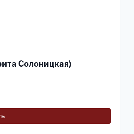
рита Солоницкая)
ть