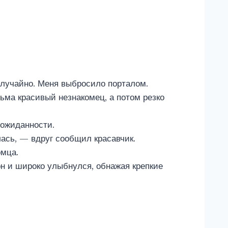
случайно. Меня выбросило порталом.
ьма красивый незнакомец, а потом резко
еожиданности.
лась, — вдруг сообщил красавчик.
омца.
н и широко улыбнулся, обнажая крепкие