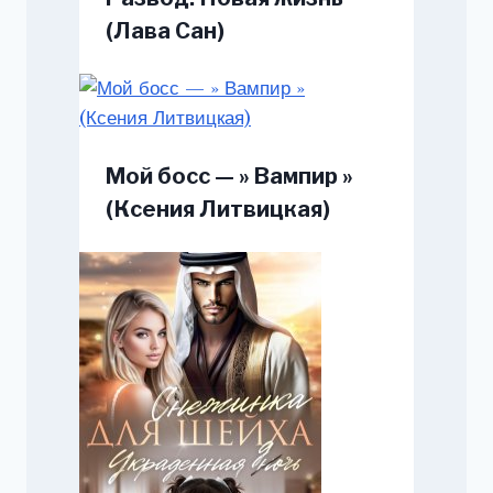
(Лава Сан)
Мой босс — » Вампир »
(Ксения Литвицкая)