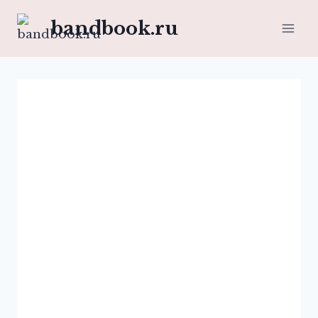
Перейти
bandbook.ru
к
содержимому