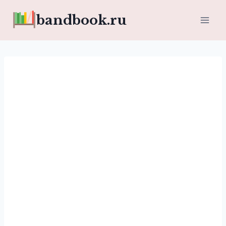
Перейти
bandbook.ru
к
содержимому