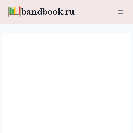
Перейти
bandbook.ru
к
содержимому