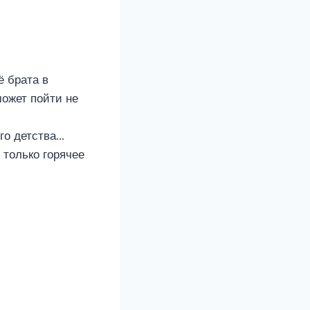
ё брата в
может пойти не
его детства…
 только горячее