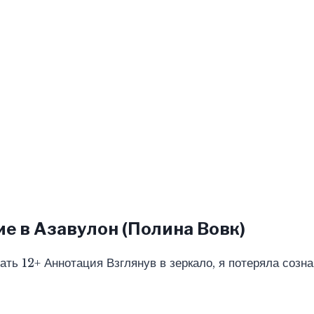
е в Азавулон (Полина Вовк)
ать 12+ Аннотация Взглянув в зеркало, я потеряла созн