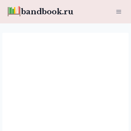
Перейти
bandbook.ru
к
содержимому