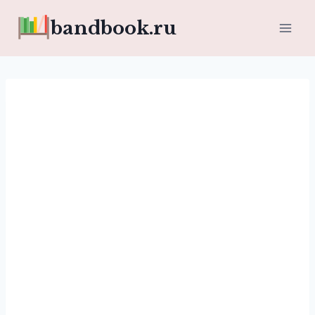
Перейти
bandbook.ru
к
содержимому