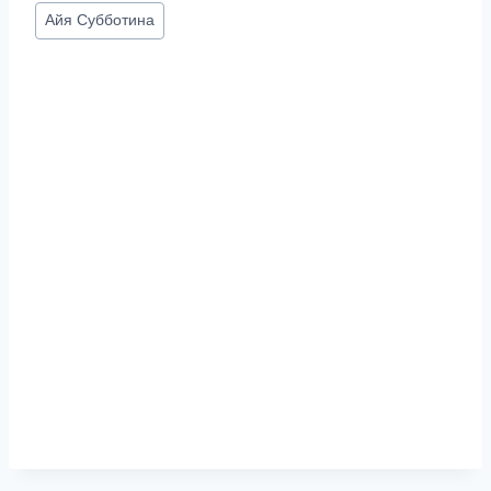
Метки
Айя Субботина
записи: