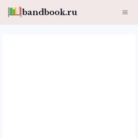
Перейти
bandbook.ru
к
содержимому