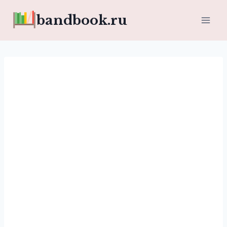
Перейти
bandbook.ru
к
содержимому