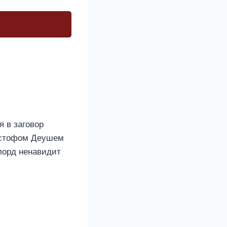
я в заговор
ристофом Деушем
 лорд ненавидит