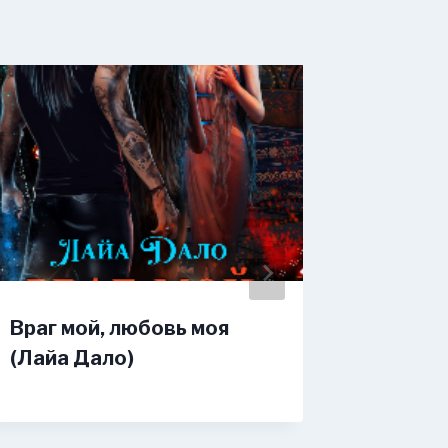
Враг мой, любовь моя
О фее 
(Лайа Дало)
дракон
(Вален
Вендел