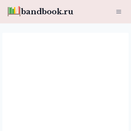
Перейти
bandbook.ru
к
содержимому