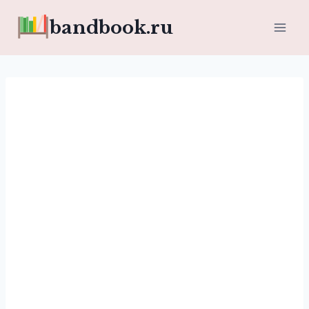
Перейти
bandbook.ru
к
содержимому