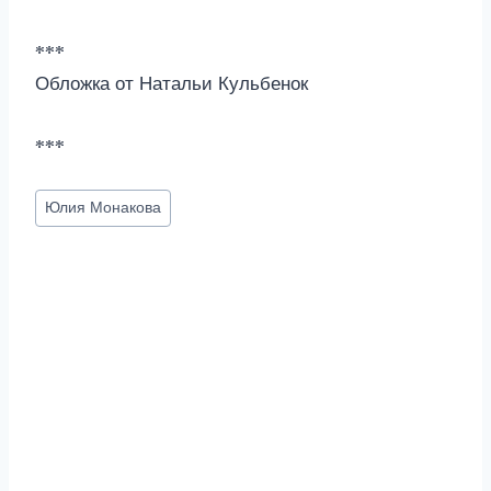
***
Обложка от Натальи Кульбенок
***
Метки
Юлия Монакова
записи: