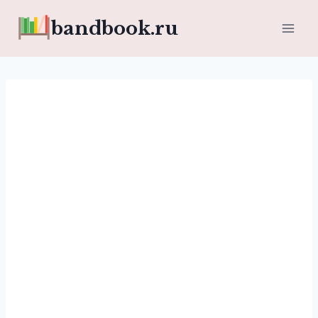
Перейти
bandbook.ru
к
содержимому