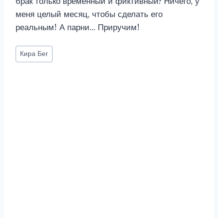
брак только временный и фиктивный? Ничего, у
меня целый месяц, чтобы сделать его
реальным! А парни… Приручим!
Метки
Кира Бег
записи: