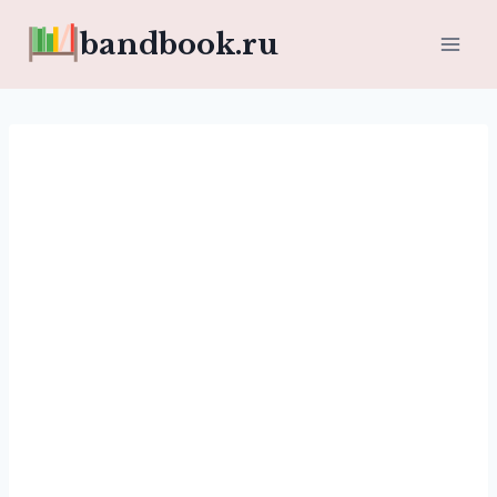
Перейти
bandbook.ru
к
содержимому