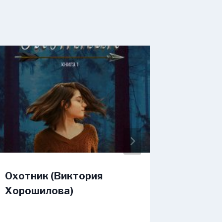
Охотник (Виктория
Навеки
Хорошилова)
Любим