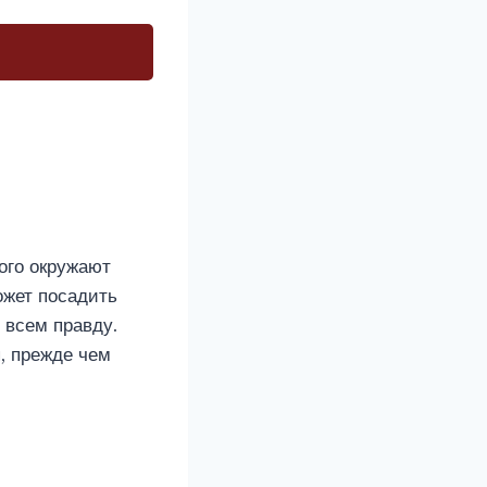
рого окружают
ожет посадить
ю всем правду.
я, прежде чем