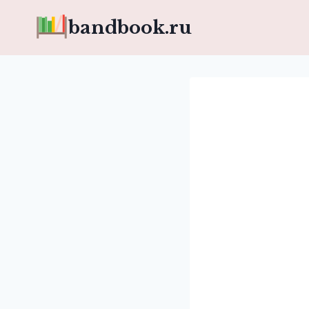
Перейти
bandbook.ru
к
содержимому