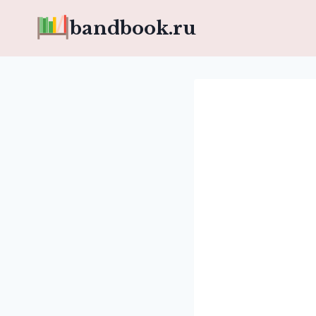
Перейти
bandbook.ru
к
содержимому