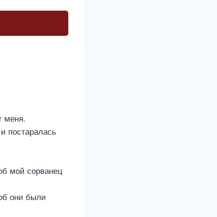
т меня.
 и постаралась
тоб мой сорванец
об они были