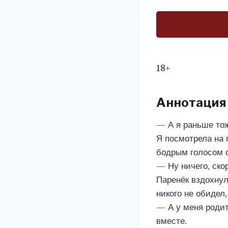
18+
Аннотация
— А я раньше тож
Я посмотрела на 
бодрым голосом о
— Ну ничего, ско
Паренёк вздохнул
никого не обидел,
— А у меня родит
вместе.