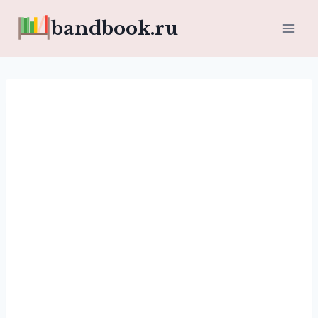
Перейти
bandbook.ru
к
содержимому