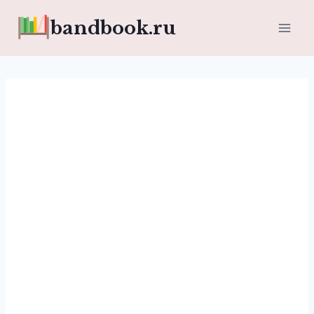
Перейти
bandbook.ru
к
содержимому