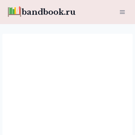
Перейти
bandbook.ru
к
содержимому