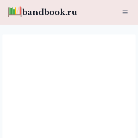
Перейти
bandbook.ru
к
содержимому