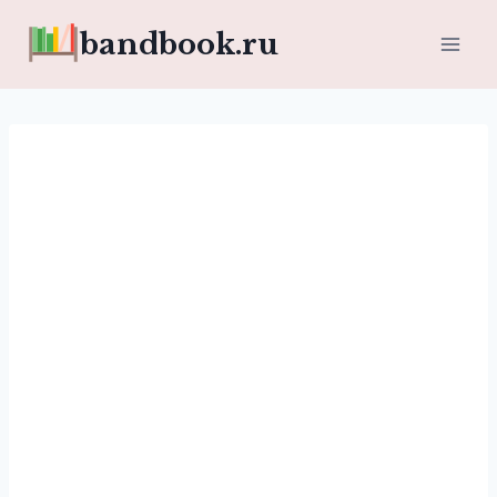
Перейти
bandbook.ru
к
содержимому