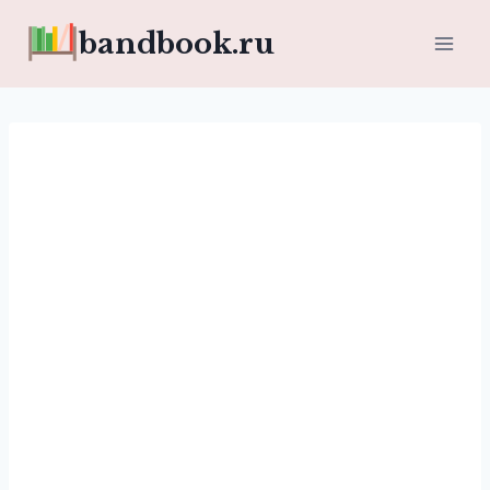
Перейти
bandbook.ru
к
содержимому