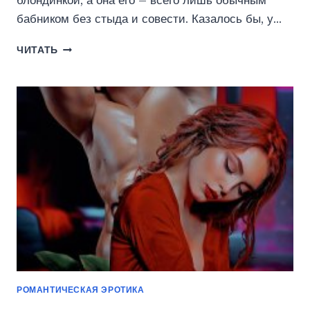
блондинкой, а она его – всего лишь обычным
бабником без стыда и совести. Казалось бы, у…
МОЯ
ЧИТАТЬ
ЖИЗНЬ
—
ЭТО
МЫ
(КЕЙТ
РИНКА)
РОМАНТИЧЕСКАЯ ЭРОТИКА