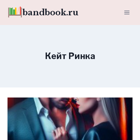
Перейти
bandbook.ru
к
содержимому
Кейт Ринка