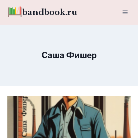
Перейти
bandbook.ru
к
содержимому
Саша Фишер