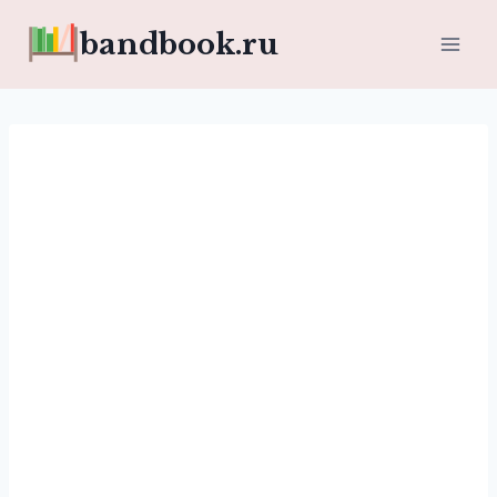
Перейти
bandbook.ru
к
содержимому