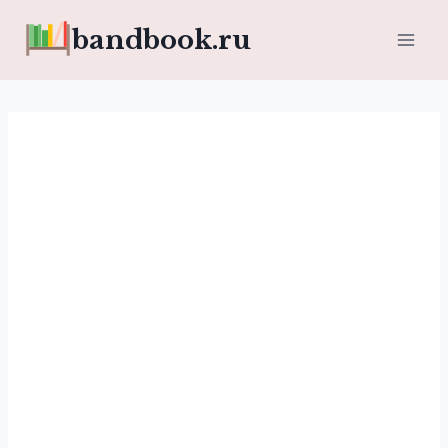
Перейти
bandbook.ru
к
содержимому