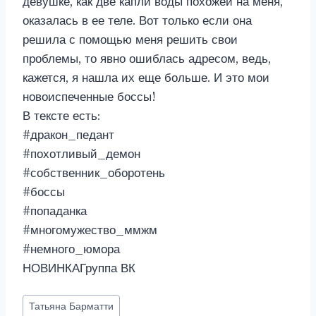
девушке, как две капли воды похожей на меня,
оказалась в ее теле. Вот только если она
решила с помощью меня решить свои
проблемы, то явно ошиблась адресом, ведь,
кажется, я нашла их еще больше. И это мои
новоиспеченные боссы!
В тексте есть:
#дракон_педант
#похотливый_демон
#собственник_оборотень
#боссы
#попаданка
#многомужество_ммжм
#немного_юмора
НОВИНКАГруппа ВК
Метки
Татьяна Барматти