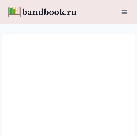
Перейти
bandbook.ru
к
содержимому