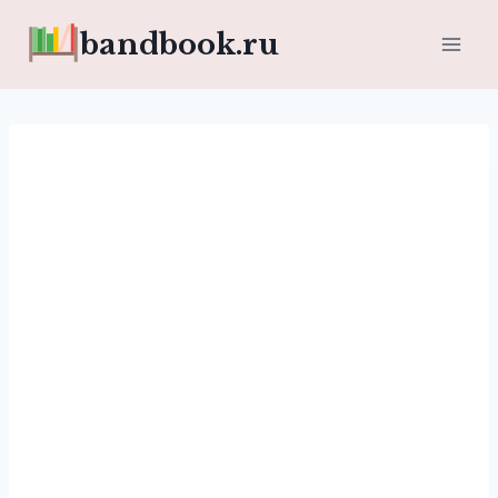
Перейти
bandbook.ru
к
содержимому