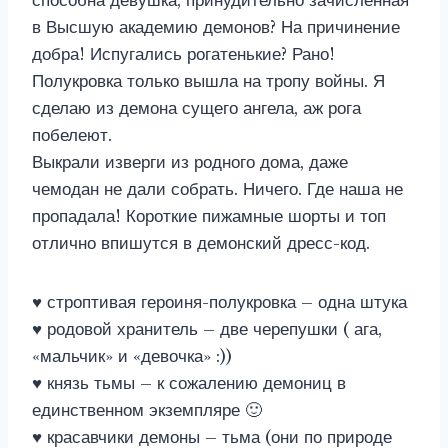
способна девушка, принудительно зачисленная
в Высшую академию демонов? На причинение
добра! Испугались рогатенькие? Рано!
Полукровка только вышла на тропу войны. Я
сделаю из демона сущего ангела, аж рога
побелеют.
Выкрали изверги из родного дома, даже
чемодан не дали собрать. Ничего. Где наша не
пропадала! Короткие пижамные шорты и топ
отлично впишутся в демонский дресс-код.
♥ строптивая героиня-полукровка – одна штука
♥ родовой хранитель – две черепушки ( ага,
«мальчик» и «девочка» :))
♥ князь тьмы – к сожалению демониц в
единственном экземпляре 🙂
♥ красавчики демоны – тьма (они по природе