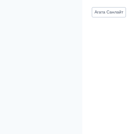
Метки
Агата Санлайт
записи: