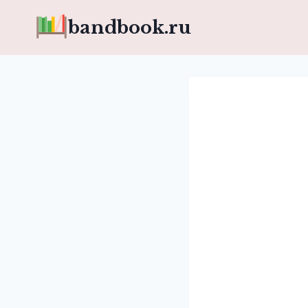
Перейти
bandbook.ru
к
содержимому