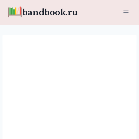
Перейти
bandbook.ru
к
содержимому