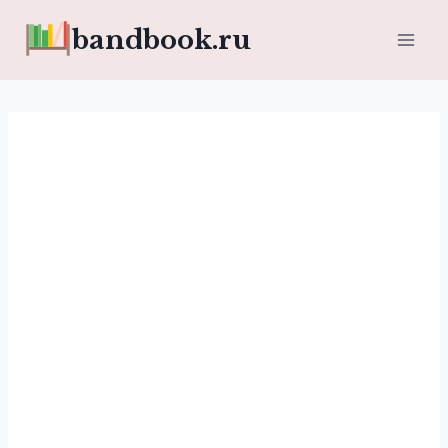
Перейти
bandbook.ru
к
содержимому