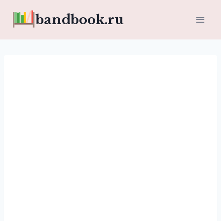
Перейти
bandbook.ru
к
содержимому