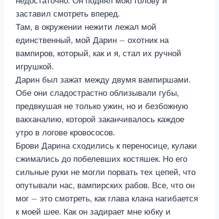
недостаточно. Он поднял мою голову и
заставил смотреть вперед.
Там, в окружении нежити лежал мой
единственный, мой Дарин – охотник на
вампиров, который, как и я, стал их ручной
игрушкой.
Дарин был зажат между двумя вампиршами.
Обе они сладострастно облизывали губы,
предвкушая не только ужин, но и безбожную
вакханалию, которой заканчивалось каждое
утро в логове кровососов.
Брови Дарина сходились к переносице, кулаки
сжимались до побелевших костяшек. Но его
сильные руки не могли порвать тех цепей, что
опутывали нас, вампирских рабов. Все, что он
мог – это смотреть, как глава клана нагибается
к моей шее. Как он задирает мне юбку и