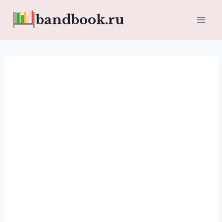
Перейти
bandbook.ru
к
содержимому